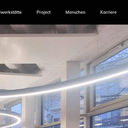
werkstätte
Project
Menschen
Karriere
Team Möbelwerkstätte
Team Project