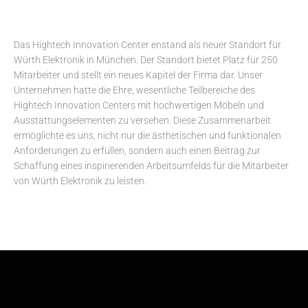
Das Hightech Innovation Center enstand als neuer Standort für
Würth Elektronik in München. Der Standort bietet Platz für 250
Mitarbeiter und stellt ein neues Kapitel der Firma dar. Unser
Unternehmen hatte die Ehre, wesentliche Teilbereiche des
Hightech Innovation Centers mit hochwertigen Möbeln und
Ausstattungselementen zu versehen. Diese Zusammenarbeit
ermöglichte es uns, nicht nur die ästhetischen und funktionalen
Anforderungen zu erfüllen, sondern auch einen Beitrag zur
Schaffung eines inspirierenden Arbeitsumfelds für die Mitarbeiter
von Würth Elektronik zu leisten.