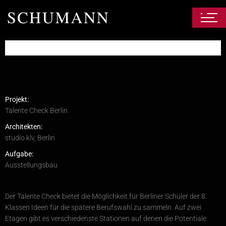
Projekt:
Talente Check Berlin
Architekten:
studio klv, Berlin
Aufgabe:
Ausstellungsbau
Der Talente Check bietet die Möglichkeit für Berliner Schüler der 8.
Klassen Ideen für die spätere Berufswahl zu sammeln. Auf zwei
Etagen gibt es verschiedenste Stationen auf denen die Potentiale