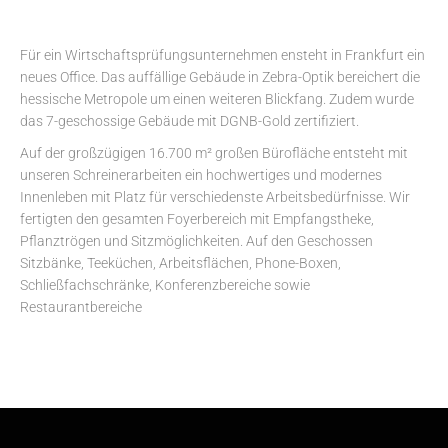
Für ein Wirtschaftsprüfungsunternehmen ensteht in Frankfurt ein
neues Office. Das auffällige Gebäude in Zebra-Optik bereichert die
hessische Metropole um einen weiteren Blickfang. Zudem wurde
das 7-geschossige Gebäude mit DGNB-Gold zertifiziert.
Auf der großzügigen 16.700 m² großen Bürofläche entsteht mit
unseren Schreinerarbeiten ein hochwertiges und modernes
Innenleben mit Platz für verschiedenste Arbeitsbedürfnisse. Wir
fertigten den gesamten Foyerbereich mit Empfangstheke,
Pflanztrögen und Sitzmöglichkeiten. Auf den Geschossen
Sitzbänke, Teeküchen, Arbeitsflächen, Phone-Boxen,
Schließfachschränke, Konferenzbereiche sowie
Restaurantbereiche