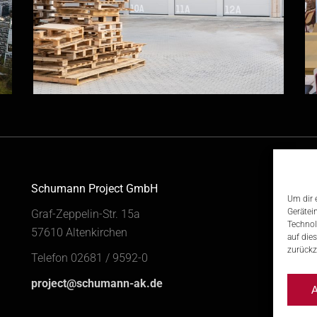
Schumann Project GmbH
K
Um dir 
Gerätei
Graf-Zeppelin-Str. 15a
I
Technol
57610 Altenkirchen
auf die
D
zurückz
Telefon 02681 / 9592-0
project@schumann-ak.de
A