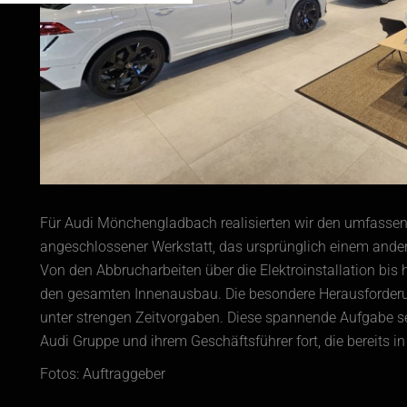
Für Audi Mönchengladbach realisierten wir den umfass
angeschlossener Werkstatt, das ursprünglich einem ander
Von den Abbrucharbeiten über die Elektroinstallation bis
den gesamten Innenausbau. Die besondere Herausforderu
unter strengen Zeitvorgaben. Diese spannende Aufgabe se
Audi Gruppe und ihrem Geschäftsführer fort, die bereits 
Fotos: Auftraggeber