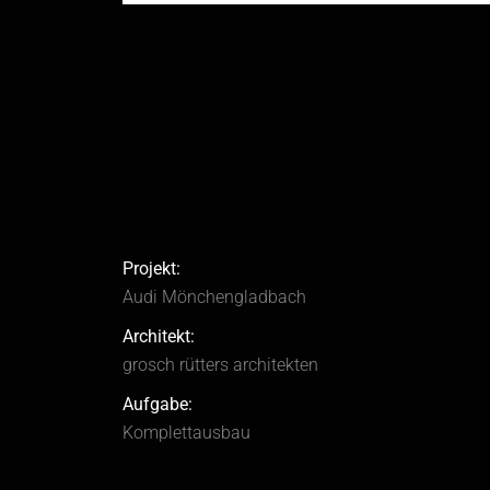
Projekt:
Audi Mönchengladbach
Architekt:
grosch rütters architekten
Aufgabe:
Komplettausbau