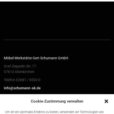
Möbel-Werkstätte Gert Schumann GmbH
Graf-Zeppelin-Str. 17
57610 Altenkirchen
Telefon 02681 / 9592-0
info@schumann-ak.de
Schumann Project GmbH
Cookie-Zustimmung verwalten
Graf-Zeppelin-Str. 15a
Um dir ein optimales Erlebnis zu bieten, verwenden wir Technologien wie
57610 Altenkirchen