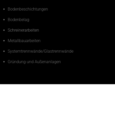
Bodenbeschichtungen
Bodenbelag
Schreinerarbeiten
Metallbauarbeiten
Systemtrennwände/Glastrennwände
Gründung und Außenanlagen