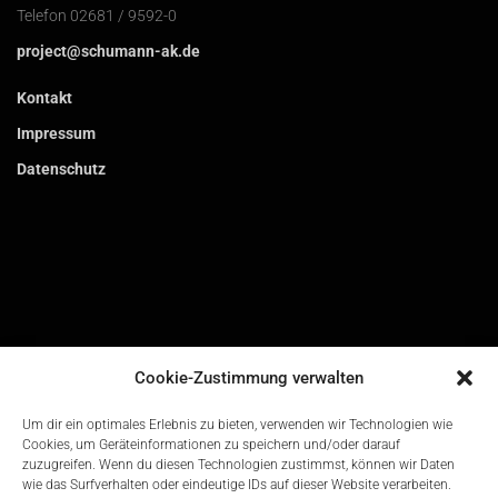
Telefon 02681 / 9592-0
project@schumann-ak.de
Kontakt
Impressum
Datenschutz
Cookie-Zustimmung verwalten
Um dir ein optimales Erlebnis zu bieten, verwenden wir Technologien wie
Cookies, um Geräteinformationen zu speichern und/oder darauf
zuzugreifen. Wenn du diesen Technologien zustimmst, können wir Daten
wie das Surfverhalten oder eindeutige IDs auf dieser Website verarbeiten.